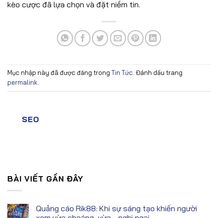
kèo cược đã lựa chọn và đặt niềm tin.
Mục nhập này đã được đăng trong
Tin Tức
. Đánh dấu trang
permalink
.
SEO
BÀI VIẾT GẦN ĐÂY
Quảng cáo Rik88: Khi sự sáng tạo khiến người
xem vừa choáng, vừa… nghi ngại