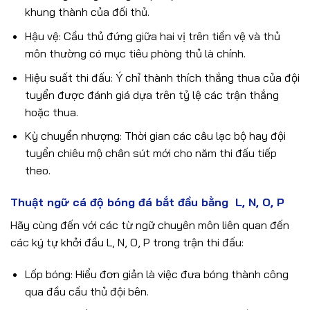
khung thành của đối thủ.
Hậu vệ: Cầu thủ đứng giữa hai vị trên tiền vệ và thủ
môn thường có mục tiêu phòng thủ là chính.
Hiệu suất thi đấu: Ý chỉ thành thích thắng thua của đội
tuyển được đánh giá dựa trên tỷ lệ các trận thắng
hoặc thua.
Kỳ chuyển nhượng: Thời gian các câu lạc bộ hay đội
tuyển chiêu mộ chân sút mới cho năm thi đấu tiếp
theo.
Thuật ngữ cá độ bóng đá bắt đầu bằng L, N, O, P
Hãy cùng đến với các từ ngữ chuyên môn liên quan đến
các ký tự khởi đầu L, N, O, P trong trận thi đấu:
Lốp bóng: Hiểu đơn giản là việc đưa bóng thành công
qua đầu cầu thủ đội bên.