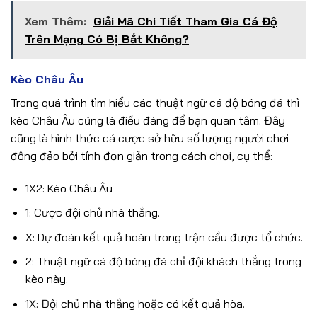
Xem Thêm:
Giải Mã Chi Tiết Tham Gia Cá Độ
Trên Mạng Có Bị Bắt Không?
Kèo Châu Âu
Trong quá trình tìm hiểu các thuật ngữ cá độ bóng đá thì
kèo Châu Âu cũng là điều đáng để bạn quan tâm. Đây
cũng là hình thức cá cược sở hữu số lượng người chơi
đông đảo bởi tính đơn giản trong cách chơi, cụ thể:
1X2: Kèo Châu Âu
1: Cược đội chủ nhà thắng.
X: Dự đoán kết quả hoàn trong trận cầu được tổ chức.
2: Thuật ngữ cá độ bóng đá chỉ đội khách thắng trong
kèo này.
1X: Đội chủ nhà thắng hoặc có kết quả hòa.