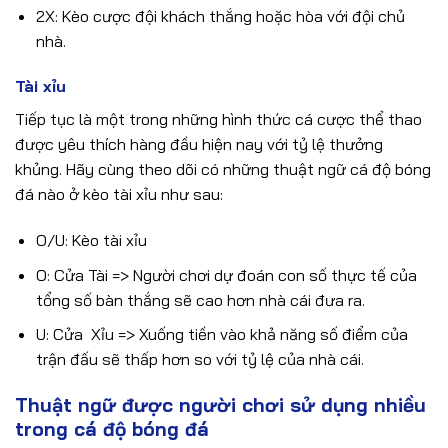
2X: Kèo cược đội khách thắng hoặc hòa với đội chủ
nhà.
Tài xỉu
Tiếp tục là một trong những hình thức cá cược thể thao
được yêu thích hàng đầu hiện nay với tỷ lệ thưởng
khủng. Hãy cùng theo dõi có những thuật ngữ cá độ bóng
đá nào ở kèo tài xỉu như sau:
O/U: Kèo tài xỉu
O: Cửa Tài => Người chơi dự đoán con số thực tế của
tổng số bàn thắng sẽ cao hơn nhà cái đưa ra.
U: Cửa Xỉu => Xuống tiền vào khả năng số điểm của
trận đấu sẽ thấp hơn so với tỷ lệ của nhà cái.
Thuật ngữ được người chơi sử dụng nhiều
trong cá độ bóng đá