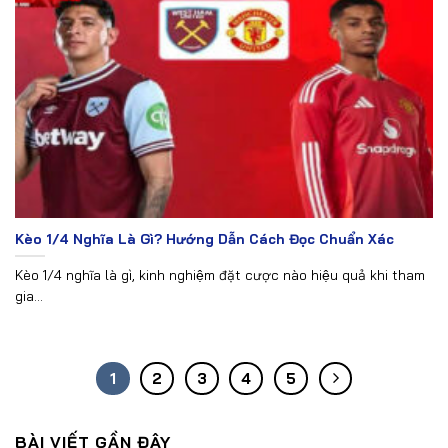
Kèo 1/4 Nghĩa Là Gì? Hướng Dẫn Cách Đọc Chuẩn Xác
Kèo 1/4 nghĩa là gì, kinh nghiệm đặt cược nào hiệu quả khi tham
gia...
1
2
3
4
5
BÀI VIẾT GẦN ĐÂY