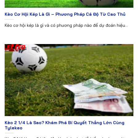
Kèo Cơ Hội Kép Là Gì – Phương Pháp Cá Độ Từ Cao Thủ
Kèo cơ hội kép là gì và có phương pháp nào để dự đoán hiệu...
Kèo 2 1/4 Là Sao? Khám Phá Bí Quyết Thắng Lớn Cùng
Tylekeo