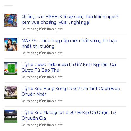
Quảng cáo Rik88: Khi sự sáng tạo khiến người
xem vừa choáng, vừa… nghi ngại
Chức năng bình luận bị tắt
ở
Quảng
cáo
MAX79 – Link truy cập mới nhất và uy tín bậc
Rik88:
nhất thị trường
Khi
Chức năng bình luận bị tắt
ở
sự
MAX79
sáng
–
Tỷ Lệ Cược Indonesia Là Gì? Kinh Nghiệm Cá
tạo
Link
khiến
Cược Từ Cao Thủ
truy
người
Chức năng bình luận bị tắt
ở
cập
xem
Tỷ
mới
vừa
Lệ
Tỷ Lệ Kèo Hong Kong Là Gì? Chi Tiết Cách Đọc
nhất
choáng,
Cược
và
Chuẩn Nhất
vừa…
Indonesia
uy
nghi
Chức năng bình luận bị tắt
ở
Là
tín
ngại
Tỷ
Gì?
bậc
Lệ
Tỷ Lệ Kèo Malaysia Là Gì? Bí Kíp Cá Cược Từ
Kinh
nhất
Kèo
Nghiệm
Chuyên Gia
thị
Hong
Cá
trường
Chức năng bình luận bị tắt
ở
Kong
Cược
Tỷ
Là