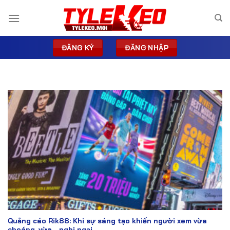
Chuyển
đến
nội
dung
ĐĂNG KÝ
ĐĂNG NHẬP
Quảng cáo Rik88: Khi sự sáng tạo khiến người xem vừa
choáng, vừa… nghi ngại