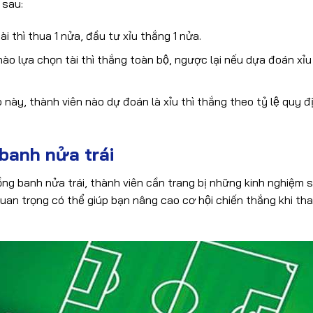
ư sau:
i thì thua 1 nửa, đầu tư xỉu thắng 1 nửa.
̀o lựa chọn tài thì thắng toàn bộ, ngược lại nếu dựa đoán xỉu 
ày, thành viên nào dự đoán là xỉu thì thắng theo tỷ lệ quy đi
banh nửa trái
̀ng banh nửa trái, thành viên cần trang bị những kinh nghiệm 
quan trọng có thể giúp bạn nâng cao cơ hội chiến thắng khi th