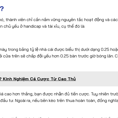
̀?
ó, thành viên chỉ cần nắm vững nguyên tắc hoạt động và các
hủ yếu ở handicap và tài xỉu, cụ thể đó là:
c này trong bảng tỷ lệ nhà cái được biểu thị dưới dạng 0.25 ho
i cửa trên sẽ chấp đội yếu hơn 0.25 bàn trước giờ bóng lăn. C
ì? Kinh Nghiệm Cá Cược Từ Cao Thủ
́ cao hơn thắng, bạn được nhận đủ tiền cược. Tuy nhiên trươ
đã đầu tư. Ngoài ra, nếu bên kèo trên thua hoàn toàn, đồng nghĩa