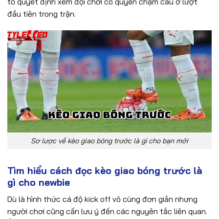
tố quyết định xem đội chơi có quyền chạm cầu ở lượt
đầu tiên trong trận.
Sơ lược về kèo giao bóng trước là gì cho bạn mới
Tìm hiểu cách đọc kèo giao bóng trước là
gì cho newbie
Dù là hình thức cá độ kick off vô cùng đơn giản nhưng
người chơi cũng cần lưu ý đến các nguyên tắc liên quan.