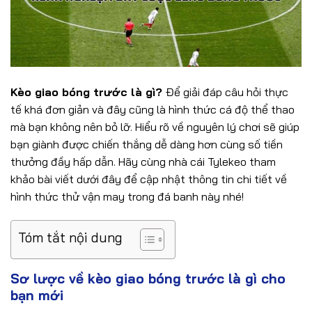
Kèo giao bóng trước là gì?
Để giải đáp câu hỏi thực
tế khá đơn giản và đây cũng là hình thức cá độ thể thao
mà bạn không nên bỏ lỡ. Hiểu rõ về nguyên lý chơi sẽ giúp
bạn giành được chiến thắng dễ dàng hơn cùng số tiền
thưởng đầy hấp dẫn. Hãy cùng nhà cái Tylekeo tham
khảo bài viết dưới đây để cập nhật thông tin chi tiết về
hình thức thử vận may trong đá banh này nhé!
Tóm tắt nội dung
Sơ lược về kèo giao bóng trước là gì cho
bạn mới