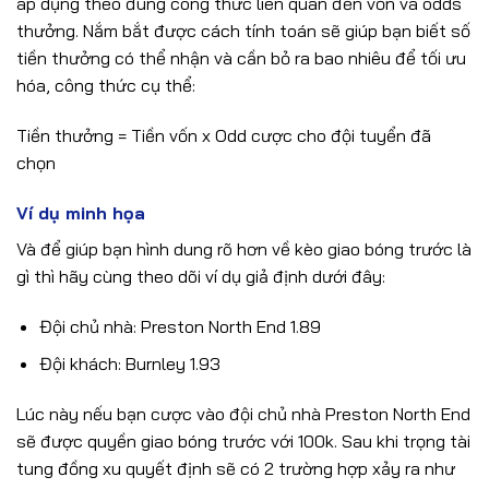
áp dụng theo đúng công thức liên quan đến vốn và odds
thưởng. Nắm bắt được cách tính toán sẽ giúp bạn biết số
tiền thưởng có thể nhận và cần bỏ ra bao nhiêu để tối ưu
hóa, công thức cụ thể:
Tiền thưởng = Tiền vốn x Odd cược cho đội tuyển đã
chọn
Ví dụ minh họa
Và để giúp bạn hình dung rõ hơn về kèo giao bóng trước là
gì thì hãy cùng theo dõi ví dụ giả định dưới đây:
Đội chủ nhà: Preston North End 1.89
Đội khách: Burnley 1.93
Lúc này nếu bạn cược vào đội chủ nhà Preston North End
sẽ được quyền giao bóng trước với 100k. Sau khi trọng tài
tung đồng xu quyết định sẽ có 2 trường hợp xảy ra như