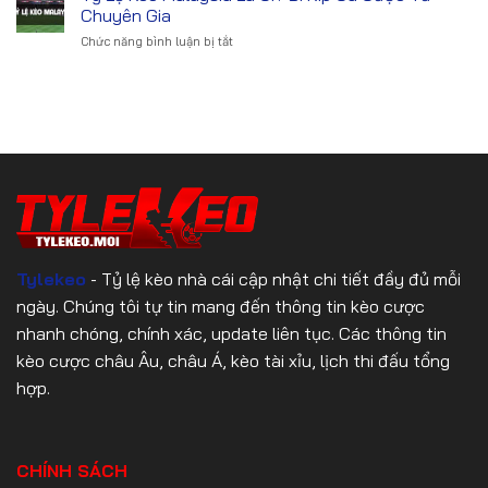
Kèo
Nghiệm
Chuyên Gia
thị
Hong
Cá
trường
Chức năng bình luận bị tắt
ở
Kong
Cược
Tỷ
Là
Từ
Lệ
Gì?
Cao
Kèo
Chi
Thủ
Malaysia
Tiết
Là
Cách
Gì?
Đọc
Bí
Chuẩn
Kíp
Nhất
Cá
Cược
Từ
Chuyên
Tylekeo
- Tỷ lệ kèo nhà cái cập nhật chi tiết đầy đủ mỗi
Gia
ngày. Chúng tôi tự tin mang đến thông tin kèo cược
nhanh chóng, chính xác, update liên tục. Các thông tin
kèo cược châu Âu, châu Á, kèo tài xỉu, lịch thi đấu tổng
hợp.
CHÍNH SÁCH