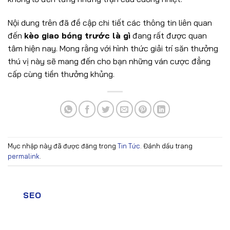
Nội dung trên đã đề cập chi tiết các thông tin liên quan
đến
kèo giao bóng trước là gì
đang rất được quan
tâm hiện nay. Mong rằng với hình thức giải trí săn thưởng
thú vị này sẽ mang đến cho bạn những ván cược đẳng
cấp cùng tiền thưởng khủng.
Mục nhập này đã được đăng trong
Tin Tức
. Đánh dấu trang
permalink
.
SEO