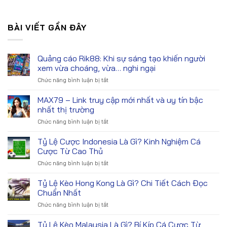
BÀI VIẾT GẦN ĐÂY
Quảng cáo Rik88: Khi sự sáng tạo khiến người
xem vừa choáng, vừa… nghi ngại
Chức năng bình luận bị tắt
ở
Quảng
cáo
MAX79 – Link truy cập mới nhất và uy tín bậc
Rik88:
nhất thị trường
Khi
Chức năng bình luận bị tắt
ở
sự
MAX79
sáng
–
Tỷ Lệ Cược Indonesia Là Gì? Kinh Nghiệm Cá
tạo
Link
khiến
Cược Từ Cao Thủ
truy
người
Chức năng bình luận bị tắt
ở
cập
xem
Tỷ
mới
vừa
Lệ
Tỷ Lệ Kèo Hong Kong Là Gì? Chi Tiết Cách Đọc
nhất
choáng,
Cược
và
Chuẩn Nhất
vừa…
Indonesia
uy
nghi
Chức năng bình luận bị tắt
ở
Là
tín
ngại
Tỷ
Gì?
bậc
Lệ
Tỷ Lệ Kèo Malaysia Là Gì? Bí Kíp Cá Cược Từ
Kinh
nhất