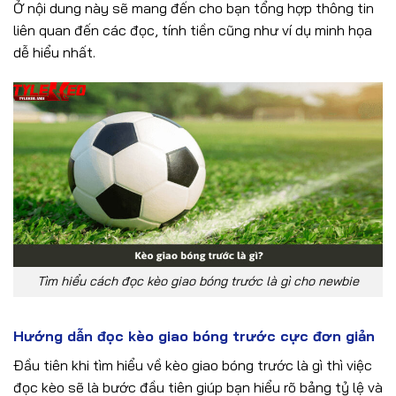
Ở nội dung này sẽ mang đến cho bạn tổng hợp thông tin
liên quan đến các đọc, tính tiền cũng như ví dụ minh họa
dễ hiểu nhất.
Tìm hiểu cách đọc kèo giao bóng trước là gì cho newbie
Hướng dẫn đọc kèo giao bóng trước cực đơn giản
Đầu tiên khi tìm hiểu về kèo giao bóng trước là gì thì việc
đọc kèo sẽ là bước đầu tiên giúp bạn hiểu rõ bảng tỷ lệ và