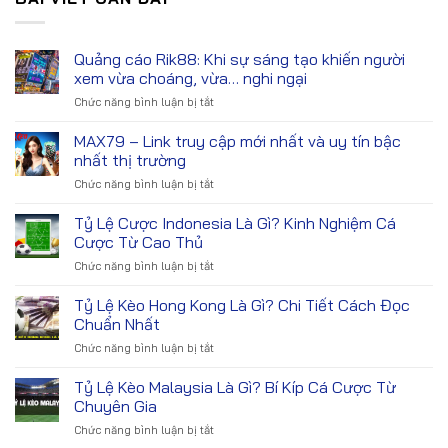
Quảng cáo Rik88: Khi sự sáng tạo khiến người
xem vừa choáng, vừa… nghi ngại
Chức năng bình luận bị tắt
ở
Quảng
cáo
MAX79 – Link truy cập mới nhất và uy tín bậc
Rik88:
nhất thị trường
Khi
Chức năng bình luận bị tắt
ở
sự
MAX79
sáng
–
Tỷ Lệ Cược Indonesia Là Gì? Kinh Nghiệm Cá
tạo
Link
khiến
Cược Từ Cao Thủ
truy
người
Chức năng bình luận bị tắt
ở
cập
xem
Tỷ
mới
vừa
Lệ
Tỷ Lệ Kèo Hong Kong Là Gì? Chi Tiết Cách Đọc
nhất
choáng,
Cược
và
Chuẩn Nhất
vừa…
Indonesia
uy
nghi
Chức năng bình luận bị tắt
ở
Là
tín
ngại
Tỷ
Gì?
bậc
Lệ
Tỷ Lệ Kèo Malaysia Là Gì? Bí Kíp Cá Cược Từ
Kinh
nhất
Kèo
Nghiệm
Chuyên Gia
thị
Hong
Cá
trường
Chức năng bình luận bị tắt
ở
Kong
Cược
Tỷ