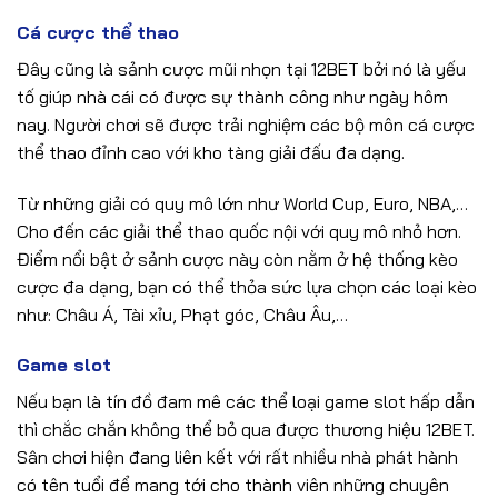
Cá cược thể thao
Đây cũng là sảnh cược mũi nhọn tại 12BET bởi nó là yếu
tố giúp nhà cái có được sự thành công như ngày hôm
nay. Người chơi sẽ được trải nghiệm các bộ môn cá cược
thể thao đỉnh cao với kho tàng giải đấu đa dạng.
Từ những giải có quy mô lớn như World Cup, Euro, NBA,…
Cho đến các giải thể thao quốc nội với quy mô nhỏ hơn.
Điểm nổi bật ở sảnh cược này còn nằm ở hệ thống kèo
cược đa dạng, bạn có thể thỏa sức lựa chọn các loại kèo
như: Châu Á, Tài xỉu, Phạt góc, Châu Âu,…
Game slot
Nếu bạn là tín đồ đam mê các thể loại game slot hấp dẫn
thì chắc chắn không thể bỏ qua được thương hiệu 12BET.
Sân chơi hiện đang liên kết với rất nhiều nhà phát hành
có tên tuổi để mang tới cho thành viên những chuyên