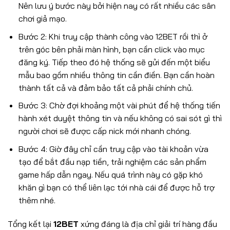
Nên lưu ý bước này bởi hiện nay có rất nhiều các sân
chơi giả mạo.
Bước 2: Khi truy cập thành công vào 12BET rồi thì ở
trên góc bên phải màn hình, bạn cần click vào mục
đăng ký. Tiếp theo đó hệ thống sẽ gửi đến một biểu
mẫu bao gồm nhiều thông tin cần điền. Bạn cần hoàn
thành tất cả và đảm bảo tất cả phải chính chủ.
Bước 3: Chờ đợi khoảng một vài phút để hệ thống tiến
hành xét duyệt thông tin và nếu không có sai sót gì thì
người chơi sẽ được cấp nick mới nhanh chóng.
Bước 4: Giờ đây chỉ cần truy cập vào tài khoản vừa
tạo để bắt đầu nạp tiền, trải nghiệm các sản phẩm
game hấp dẫn ngay. Nếu quá trình này có gặp khó
khăn gì bạn có thể liên lạc tới nhà cái để được hỗ trợ
thêm nhé.
Tổng kết lại
12BET
xứng đáng là địa chỉ giải trí hàng đầu